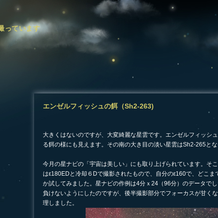
撮っています
エンゼルフィッシュの餌（Sh2-263)
―
大きくはないのですが、大変綺麗な星雲です。エンゼルフィッシュ(Sh
る餌の様にも見えます。その南の大き目の淡い星雲はSh2-265と
今月の星ナビの「宇宙は美しい」にも取り上げられています。そこ
はε180EDと冷却６Dで撮影されたもので、自分のε160で、どこ
か試してみました。星ナビの作例は4分ｘ24（96分）のデータで
負けないようにしたのですが、後半撮影部分でフォーカスが甘くな
理しました。