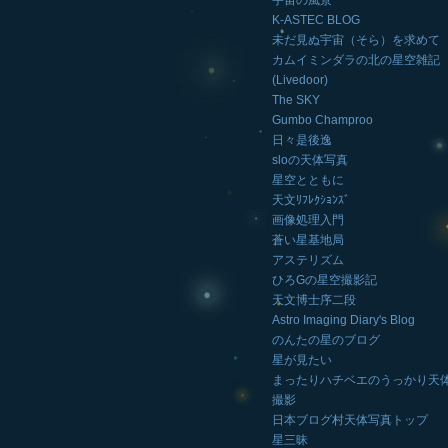
宇宙の風景
K-ASTEC BLOG
未だ見ぬ宇宙（そら）を求めて
カムイミンダラの北の星空雑記
(Livedoor)
The SKY
Gumbo Champroo
日々是後逸
sloの天体写真
星空とともに
天文ﾘﾌﾚｸｼｮﾝｽﾞ
画像処理入門
蒼い星基地局
アステリズム
ひろGの星空撮影記
天文博士序二段
Astro Imaging Diary's Blog
のんたの星のブログ
星が見たい
まったりハチベエのうっかり天
撮影
日本ブログ村天体写真トップ
星三昧