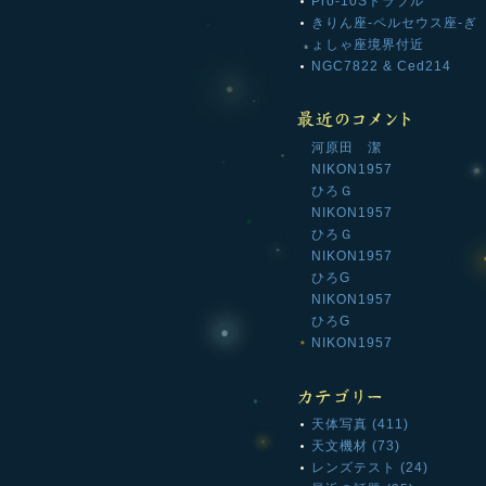
Pro-10Sトラブル
きりん座-ペルセウス座-ぎ
ょしゃ座境界付近
NGC7822 & Ced214
河原田 潔
NIKON1957
ひろＧ
NIKON1957
ひろＧ
NIKON1957
ひろG
NIKON1957
ひろG
NIKON1957
天体写真 (411)
天文機材 (73)
レンズテスト (24)