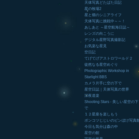
天体写真どたばた日記
星の牧場2
星と畑のシニアライフ
天体写真に挑戦中～～！
あしあと ～星空航海日誌～
レンズの向こうに
デジタル星野写真撮影記
お気楽な星見
空日記
てげてげアストロワールド２
徒然なる星空めぐり
Photographic Workshop in
Starlight BBS
カメラ片手に空の下で
星空日誌｜天体写真の世界
深夜道楽
Shooting Stars - 美しい星空の下
で
１２星座を楽しもう
ポンコツじじいのピンぼけ写真
今日も気分は森の中
星空の館