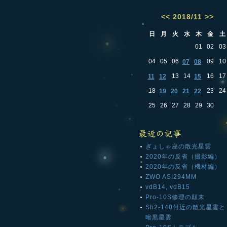
<<
2018/11
>>
日
月
火
水
木
金
土
01
02
03
04
05
06
09
10
07
08
13
14
16
17
11
12
15
18
23
24
19
20
21
22
25
26
27
28
29
30
ぎょしゃ座の散光星雲
2020年の反省（撮影編）
2020年の反省（機材編）
ZWO ASI294MM
vdB14, vdB15
Pro-10S修理の顛末
Sh2-140付近の散光星雲と
暗黒星雲