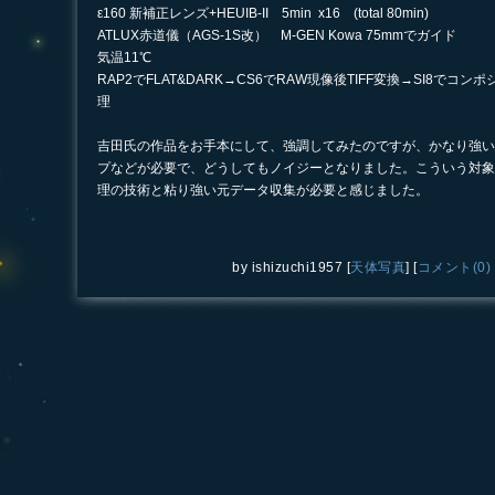
ε160 新補正レンズ+HEUIB-II 5min x16 (total 80min)
ATLUX赤道儀（AGS-1S改） M-GEN Kowa 75mmでガイド
気温11℃
RAP2でFLAT&DARK→CS6でRAW現像後TIFF変換→SI8でコン
理
吉田氏の作品をお手本にして、強調してみたのですが、かなり強い
プなどが必要で、どうしてもノイジーとなりました。こういう対象
理の技術と粘り強い元データ収集が必要と感じました。
by
ishizuchi1957
[
天体写真
]
[
コメント(0)