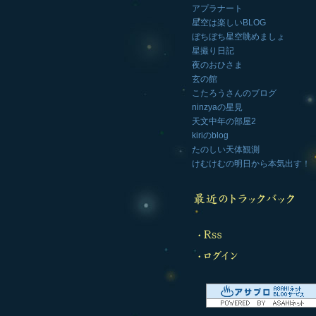
アプラナート
星空は楽しいBLOG
ぼちぼち星空眺めましょ
星撮り日記
夜のおひさま
玄の館
こたろうさんのブログ
ninzyaの星見
天文中年の部屋2
kiriのblog
たのしい天体観測
けむけむの明日から本気出す！